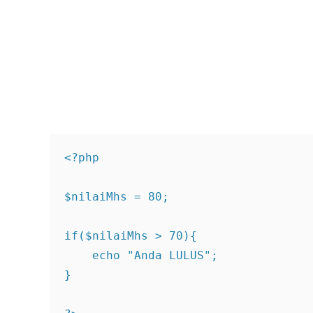
<?php 

$nilaiMhs = 80;

if($nilaiMhs > 70){

    echo "Anda LULUS";

}
