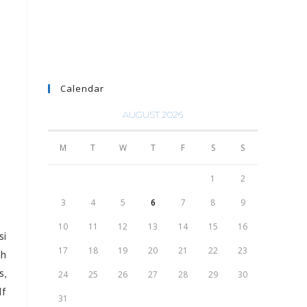
Calendar
AUGUST 2026
M
T
W
T
F
S
S
1
2
3
4
5
6
7
8
9
10
11
12
13
14
15
16
si
17
18
19
20
21
22
23
ah
s,
24
25
26
27
28
29
30
If
31