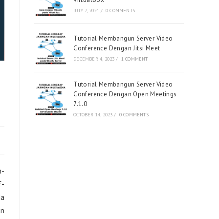
JULY 7, 2024
/
0 COMMENTS
Tutorial Membangun Server Video
Conference Dengan Jitsi Meet
DECEMBER 4, 2023
/
1 COMMENT
Tutorial Membangun Server Video
Conference Dengan Open Meetings
7.1.0
OCTOBER 14, 2023
/
0 COMMENTS
h-
f-
da
an