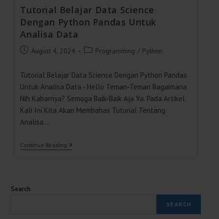
Tutorial Belajar Data Science
Dengan Python Pandas Untuk
Analisa Data
Post
Post
August 4, 2024
Programming
/
Python
Published:
Category:
Tutorial Belajar Data Science Dengan Python Pandas
Untuk Analisa Data - Hello Teman-Teman Bagaimana
Nih Kabarnya? Semoga Baik-Baik Aja Ya. Pada Artikel
Kali Ini Kita Akan Membahas Tutorial Tentang
Analisa…
Tutorial
Continue Reading
Belajar
Data
Science
Dengan
Python
Search
Pandas
Untuk
SEARCH
Analisa
Data