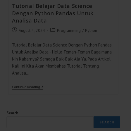
Tutorial Belajar Data Science
Dengan Python Pandas Untuk
Analisa Data
Post
Post
August 4, 2024
Programming
/
Python
Published:
Category:
Tutorial Belajar Data Science Dengan Python Pandas
Untuk Analisa Data - Hello Teman-Teman Bagaimana
Nih Kabarnya? Semoga Baik-Baik Aja Ya. Pada Artikel
Kali Ini Kita Akan Membahas Tutorial Tentang
Analisa…
Tutorial
Continue Reading
Belajar
Data
Science
Dengan
Python
Search
Pandas
Untuk
SEARCH
Analisa
Data