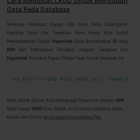
Cara Membuat CRUD Untuk Mengubah
Data Pada Database
Sebelum Membuat Fungsi Edit Data Pada CodeIgniter.
Pastikan Pada File Tampilan View Home Kita Sudah
Menambahkan Fungsi
Hyperlink
Data Berdasarkan
ID
Atau
NIM
Dari Mahasiswa Tersebut. Adapun Tampilan Dari
Hyperlink
Tersebut Dapat Dilihat Pada Sintak Dibawah Ini
<a href="<?php echo base_url('/home/hala
Pada Sintak Diatas, Kita Memanggil Parameter Berupa
NIM
Pada Fungsi
HREF
Kita. Sintak Ini Kita Kita Letakkan Pada
Kolom Aksi Di File
Application/views/home.php