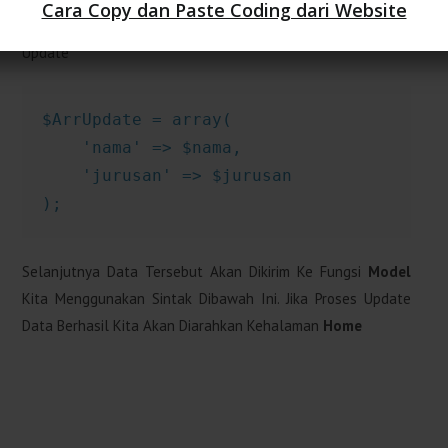
Cara Copy dan Paste Coding dari Website
Referensi
Atau
Primary Key
Dari Data Yang Akan Kita
Update
$ArrUpdate = array(

    'nama' => $nama,

    'jurusan' => $jurusan

);
Selanjutnya Data Tersebut Akan Dikirim Ke Fungsi
Model
Kita Menggunakan Sintak Dibawah Ini. Jika Proses Update
Data Berhasil Kita Akan Diarahkan Kehalaman
Home