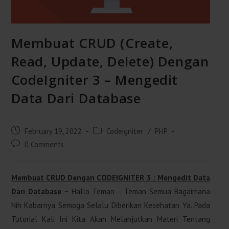
Membuat CRUD (Create,
Read, Update, Delete) Dengan
CodeIgniter 3 – Mengedit
Data Dari Database
Post
Post
February 19, 2022
Codeigniter
/
PHP
Published:
Category:
Post
0 Comments
Comments:
Membuat CRUD Dengan CODEIGNITER 3 : Mengedit Data
Dari Database
–
Hallo Teman – Teman Semua Bagaimana
Nih Kabarnya Semoga Selalu Diberikan Kesehatan Ya. Pada
Tutorial Kali Ini Kita Akan Melanjutkan Materi Tentang