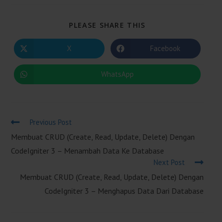
SHARE
PLEASE SHARE THIS
THIS
CONTENT
X
Facebook
Opens
Opens
In
In
A
A
New
New
WhatsApp
Opens
Window
Window
In
A
New
Window
Read
Previous Post
More
Membuat CRUD (Create, Read, Update, Delete) Dengan
Articles
CodeIgniter 3 – Menambah Data Ke Database
Next Post
Membuat CRUD (Create, Read, Update, Delete) Dengan
CodeIgniter 3 – Menghapus Data Dari Database