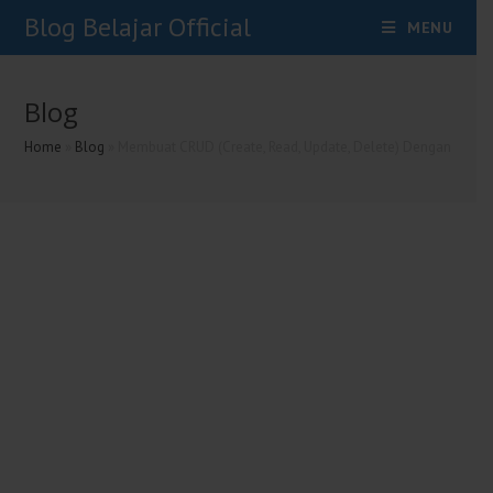
Skip
Blog Belajar Official
MENU
To
Content
Blog
Home
»
Blog
»
Membuat CRUD (Create, Read, Update, Delete) Dengan CodeIg