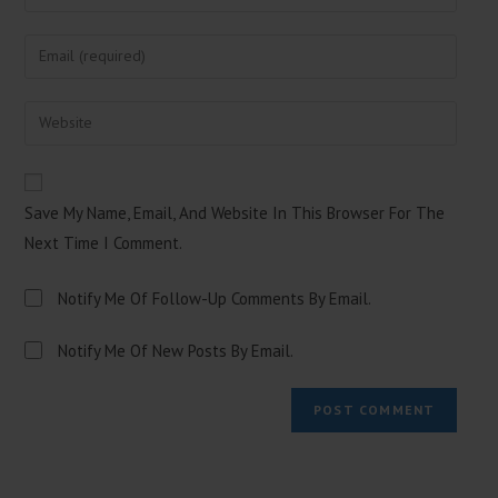
Your
Name
Enter
Or
Your
Username
Email
Enter
To
Address
Your
Comment
To
Website
Comment
URL
Save My Name, Email, And Website In This Browser For The
(optional)
Next Time I Comment.
Notify Me Of Follow-Up Comments By Email.
Notify Me Of New Posts By Email.