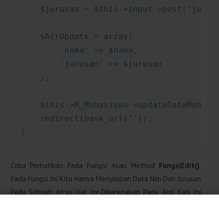
    $jurusan = $this->input->post('jurusa
    $ArrUpdate = array(

        'nama' => $nama,

        'jurusan' => $jurusan

    );

    $this->M_Mahasiswa->updateDataMahasis
    redirect(base_url(''));

}
Coba Perhatikan Pada Fungsi Atau Method
FungsiEdit()
.
Pada Fungsi Ini Kita Hanya Menyimpan Data Nim Dan Jurusan
Pada Sebuah Array. Hal Ini Dikarenakan Pada Aksi Kali Ini
Kita Hanya Perlu Melakukan Perubahan Pada Dua Data
Tersebut. Sedangkan Data Nim Digunakan Sebagai Data