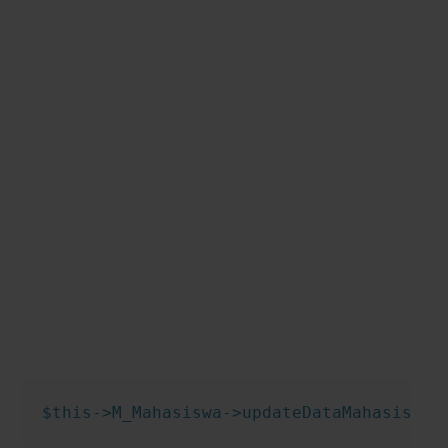
$this->M_Mahasiswa->updateDataMahasiswa(