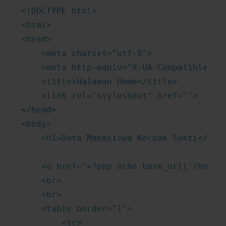
<!DOCTYPE html>

<html>

<head>

    <meta charset="utf-8">

    <meta http-equiv="X-UA-Compatible" co
    <title>Halaman Home</title>

    <link rel="stylesheet" href="">

</head>

<body>

    <h1>Data Mahasiswa Kecoak Sakti</h1>

    <a href="<?php echo base_url('/home/h
    <br>

    <br>

    <table border="1">

        <tr>
