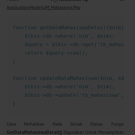
Application/models/M_Mahasiswa.php
function getDataMahasiswaDetail($nim) {

    $this->db->where('nim', $nim);

    $query = $this->db->get('tb_mahasiswa
    return $query->row();

}

function updateDataMahasiswa($nim, $data)
    $this->db->where('nim', $nim);

    $this->db->update('tb_mahasiswa', $da
}
Coba Perhatikan Pada Sintak Diatas. Fungsi
GetDataMahasiswaDetail()
Digunakan Untuk Menampilkan