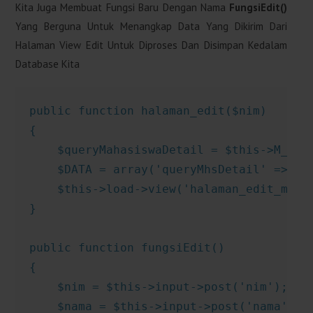
Kita Juga Membuat Fungsi Baru Dengan Nama
FungsiEdit()
Yang Berguna Untuk Menangkap Data Yang Dikirim Dari
Halaman View Edit Untuk Diproses Dan Disimpan Kedalam
Database Kita
public function halaman_edit($nim)

{

    $queryMahasiswaDetail = $this->M_Maha
    $DATA = array('queryMhsDetail' => $qu
    $this->load->view('halaman_edit_mhs',
}

public function fungsiEdit()

{

    $nim = $this->input->post('nim');

    $nama = $this->input->post('nama');
