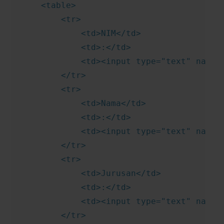
    <table>

        <tr>

            <td>NIM</td>

            <td>:</td>

            <td><input type="text" name="
        </tr>

        <tr>

            <td>Nama</td>

            <td>:</td>

            <td><input type="text" name="
        </tr>

        <tr>

            <td>Jurusan</td>

            <td>:</td>

            <td><input type="text" name="
        </tr>
