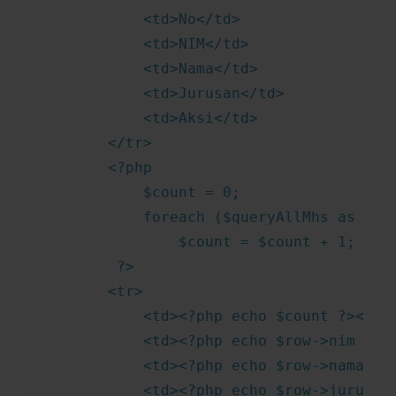
            <td>No</td>

            <td>NIM</td>

            <td>Nama</td>

            <td>Jurusan</td>

            <td>Aksi</td>

        </tr>

        <?php 

            $count = 0;

            foreach ($queryAllMhs as $row
                $count = $count + 1;

         ?>

        <tr>

            <td><?php echo $count ?></td>
            <td><?php echo $row->nim ?></
            <td><?php echo $row->nama ?><
            <td><?php echo $row->jurusan 